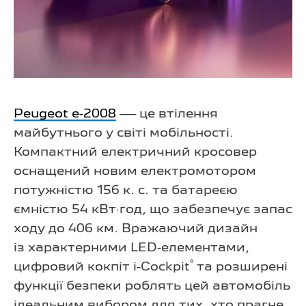
Peugeot e-2008
— це втілення
майбутнього у світі мобільності.
Компактний електричний кросовер
оснащений новим електромотором
потужністю 156 к. с. та батареєю
ємністю 54 кВт·год, що забезпечує запас
ходу до 406 км. Вражаючий дизайн
із характерними LED-елементами,
®
цифровий кокпіт i-Cockpit
та розширені
функції безпеки роблять цей автомобіль
ідеальним вибором для тих, хто прагне