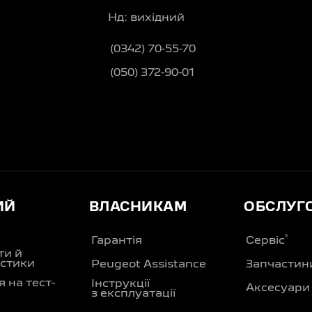
Нд: вихідний
(0342) 70-55-70
(050) 372-90-01
ИЙ
ВЛАСНИКАМ
ОБСЛУГ
Д
®
Гарантія
Сервіс
ти й
стики
Peugeot Assistance
Запчастин
 на тест-
Інструкції
Аксесуари
з експлуатації