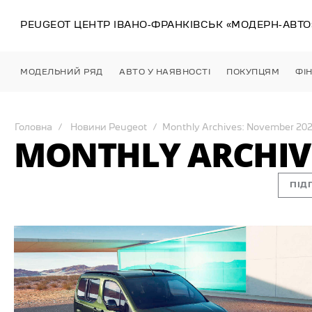
PEUGEOT ЦЕНТР
ІВАНО-ФРАНКІВСЬК
«МОДЕРН-АВТО
МОДЕЛЬНИЙ РЯД
АВТО У НАЯВНОСТІ
ПОКУПЦЯМ
ФІ
Головна
Новини Peugeot
Monthly Archives: November 20
MONTHLY ARCHIVE
ПІД