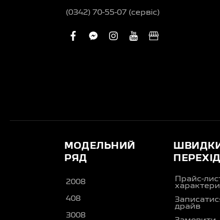
(0342) 70-55-07 (сервіс)
facebook
facebook-
instagram
youtube
business
messenger
МОДЕЛЬНИЙ
ШВИДК
РЯД
ПЕРЕХІ
Прайс-лис
2008
характери
408
Записатися
драйв
3008