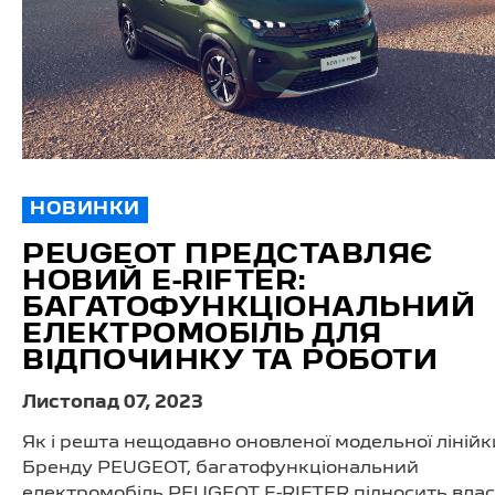
НОВИНКИ
PEUGEOT ПРЕДСТАВЛЯЄ
НОВИЙ E-RIFTER:
БАГАТОФУНКЦІОНАЛЬНИЙ
ЕЛЕКТРОМОБІЛЬ ДЛЯ
ВІДПОЧИНКУ ТА РОБОТИ
Листопад 07, 2023
Як і решта нещодавно оновленої модельної лінійк
Бренду PEUGEOT, багатофункціональний
електромобіль PEUGEOT E-RIFTER підносить вла