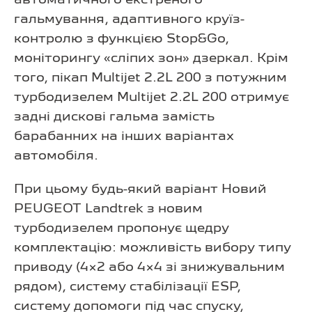
гальмування, адаптивного круїз-
контролю з функцією Stop&Go,
моніторингу «сліпих зон» дзеркал. Крім
того, пікап Multijet 2.2L 200 з потужним
турбодизелем Multijet 2.2L 200 отримує
задні дискові гальма замість
барабанних на інших варіантах
автомобіля.
При цьому будь-який варіант Новий
PEUGEOT Landtrek з новим
турбодизелем пропонує щедру
комплектацію: можливість вибору типу
приводу (4×2 або 4×4 зі знижувальним
рядом), систему стабілізації ESP,
систему допомоги під час спуску,