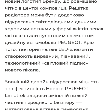
новий логотип Бренду, що розміщено
чітко в центрі композиції. Решітка
радіатора може бути додатково
підкреслена світлодіодними денними
ходовими вогнями у формі «кігтів лева»,
які вже стали культовим елементом
дизайну автомобілів PEUGEOT. Крім
того, такі оригінальні LED-елементи
створюють виразний, пізнаваний,
технологічний «світловий підпис»
нового пікапа.
Зовнішній дизайн підкреслює міцність
та ефективність Нового PEUGEOT
Landtrek завдяки зміненій нижній
частині переднього бамперу —
металізована вставка символізує