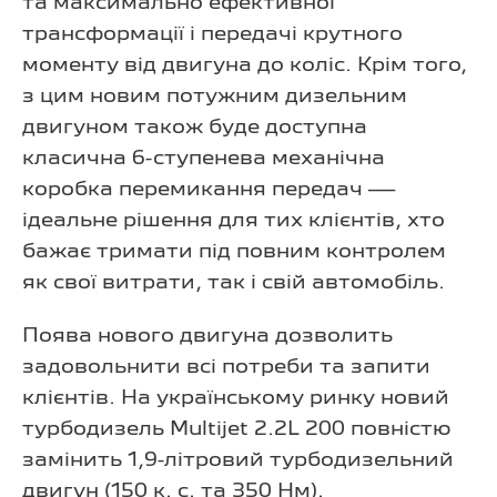
та максимально ефективної
трансформації і передачі крутного
моменту від двигуна до коліс. Крім того,
з цим новим потужним дизельним
двигуном також буде доступна
класична 6-ступенева механічна
коробка перемикання передач —
ідеальне рішення для тих клієнтів, хто
бажає тримати під повним контролем
як свої витрати, так і свій автомобіль.
Поява нового двигуна дозволить
задовольнити всі потреби та запити
клієнтів. На українському ринку новий
турбодизель Multijet 2.2L 200 повністю
замінить 1,9-літровий турбодизельний
двигун (150 к. с. та 350 Нм).