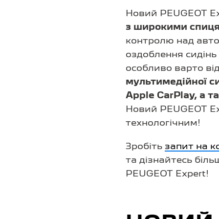
Новий PEUGEOT Exp
з широкими спиц
контролю над автом
оздоблення сидінь 
особливо варто ві
мультимедійної с
Apple CarPlay, а
Новий PEUGEOT Exp
технологічним!
Зробіть
запит на к
та дізнайтесь біль
PEUGEOT Expert!