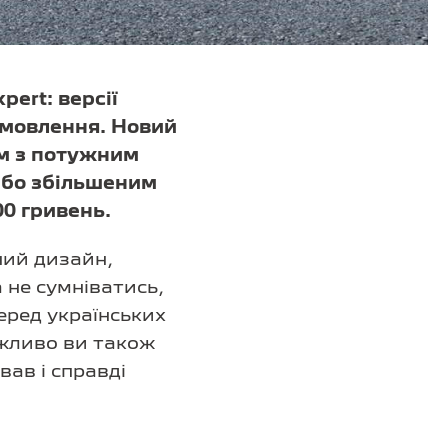
ert: версії
амовлення. Новий
м з потужним
 або збільшеним
00 гривень.
ний дизайн,
 не сумніватись,
еред українських
ожливо ви також
ав і справді