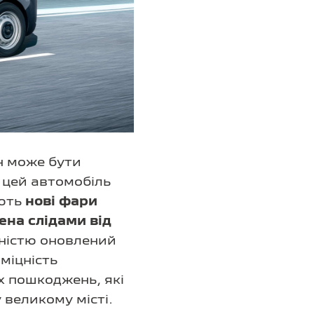
н може бути
 цей автомобіль
ають
нові фари
ена слідами від
вністю оновлений
міцність
х пошкоджень, які
 великому місті.