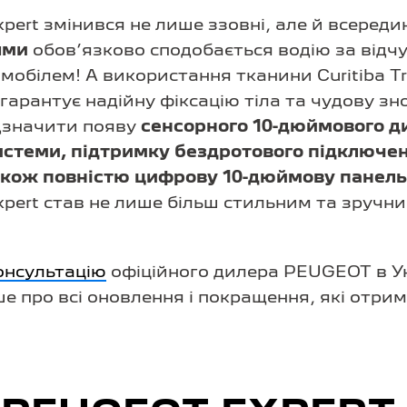
ert змінився не лише ззовні, але й всереди
ями
обов’язково сподобається водію за відч
обілем! А використання тканини Curitiba Tr
гарантує надійну фіксацію тіла та чудову зно
дзначити появу
сенсорного 10-дюймового 
истеми, підтримку бездротового підключен
 також повністю цифрову 10-дюймову панел
ert став не лише більш стильним та зручним
онсультацію
офіційного дилера PEUGEOT в Ук
ше про всі оновлення і покращення, які отри