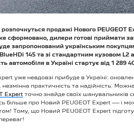
і розпочнуться продажі Нового PEUGEOT Exp
вже сформовано, дилери готові приймати з
уде запропонований українським покупця
BlueHDi 145 та зі стандартним кузовом L2
ть автомобіля в Україні стартує від 1 289 4
ert уже невдовзі прибуде в Україні: оновле
незмінна практичність та надійність. Можна
 Expert
точно знайде своїх шанувальників с
есь більше про Новий PEUGEOT Expert — і м
том! Тому, що Новий PEUGEOT Expert підготув
переваг!