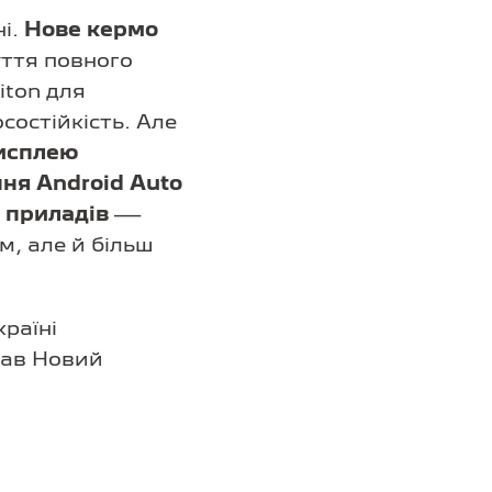
ні.
Нове кермо
уття повного
iton для
состійкість. Але
дисплею
ня Android Auto
ь приладів
—
, але й більш
раїні
мав Новий