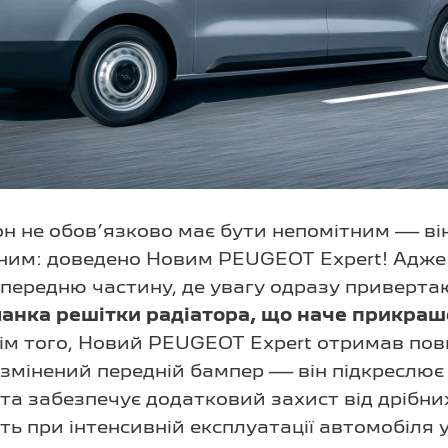
н не обов’язково має бути непомітним — ві
ним: доведено Новим PEUGEOT Expert! Адже
передню частину, де увагу одразу приверт
ланка решітки радіатора, що наче прикраш
ім того, Новий PEUGEOT Expert отримав по
змінений передній бампер — він підкреслює 
 та забезпечує додатковий захист від дрібни
 при інтенсивній експлуатації автомобіля у