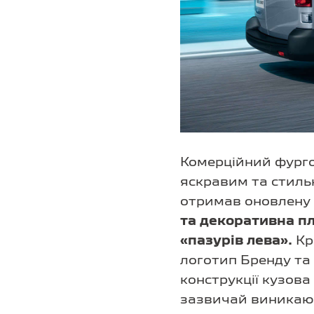
Комерційний фурго
яскравим та стиль
отримав оновлену 
та декоративна п
«пазурів лева».
Кр
логотип Бренду та 
конструкції кузова
зазвичай виникають