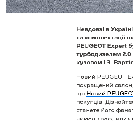
Невдовзі в Україн
та комплектації 
PEUGEOT Expert б
турбодизелем 2.0 
кузовом L3. Вартіс
Новий PEUGEOT Exp
покращений салон, 
що
Новий PEUGEOT
покупців. Дізнайт
станете його фана
чимало важливих 